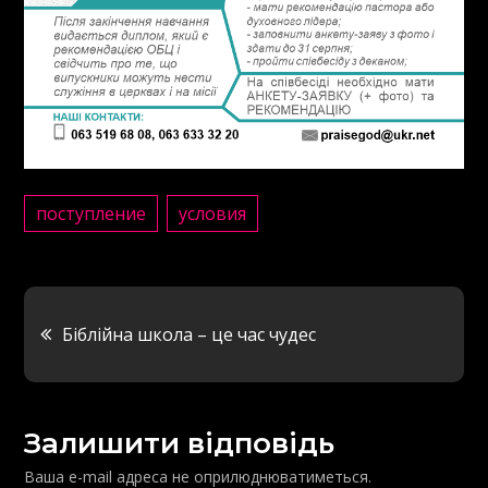
поступление
условия
Навігація
Біблійна школа – це час чудес
записів
Залишити відповідь
Ваша e-mail адреса не оприлюднюватиметься.