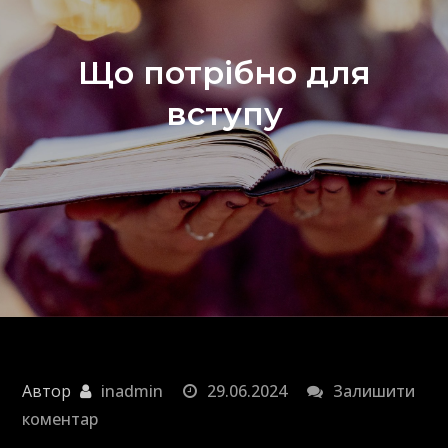
Що потрібно для
вступу
Автор
inadmin
29.06.2024
Залишити
до
коментар
Що