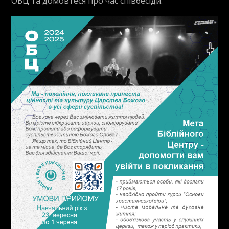
ОБЦ та домовтеся про час співбесіди.