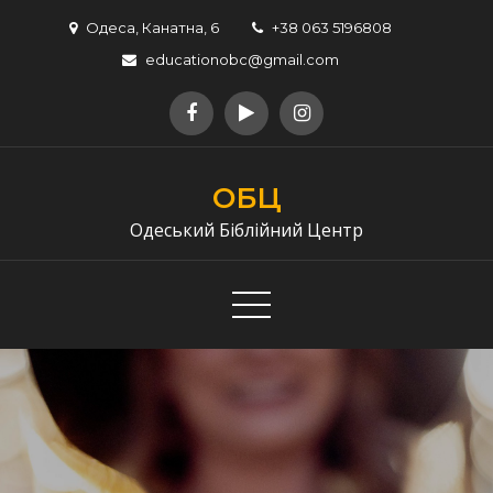
Перейти
Одеса, Канатна, 6
+38 063 5196808
до
educationobc@gmail.com
вмісту
ОБЦ
Одеський Біблійний Центр