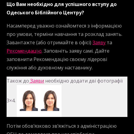
Що Вам необхідно для успішного вступу до
потрібно
Одеського Біблійного Центру?
для
вступу
Насамперед уважно ознайомтеся з інформацією
про умови, терміни навчання та розклад занять.
Завантажте (або отримайте в офісі)
Заяву
та
Рекомендацію
. Заповніть заяву самі. Дайте
заповнити Рекомендацію своєму лідерові
служіння або духовному наставнику.
Також до
Заяви
необхідно додати дві фотографії
3×4.
Потім обов’язково зв’яжіться з адміністрацією