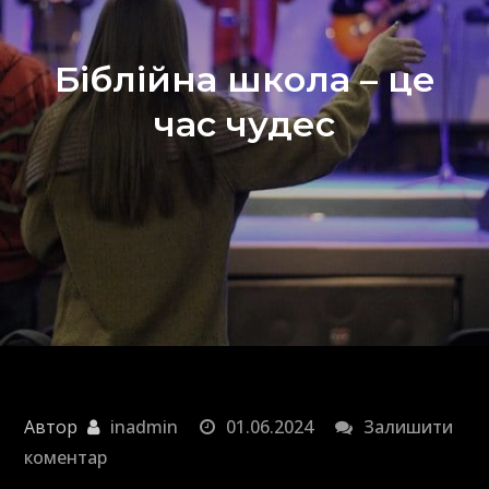
Біблійна школа – це
час чудес
Автор
inadmin
01.06.2024
Залишити
до
коментар
Біблійна